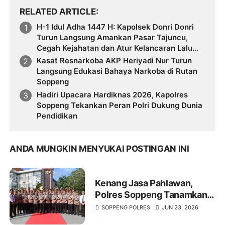
RELATED ARTICLE
H-1 Idul Adha 1447 H: Kapolsek Donri Donri
Turun Langsung Amankan Pasar Tajuncu,
Cegah Kejahatan dan Atur Kelancaran Lalu
Lintas
Kasat Resnarkoba AKP Heriyadi Nur Turun
Langsung Edukasi Bahaya Narkoba di Rutan
Soppeng
Hadiri Upacara Hardiknas 2026, Kapolres
Soppeng Tekankan Peran Polri Dukung Dunia
Pendidikan
ANDA MUNGKIN MENYUKAI POSTINGAN INI
Kenang Jasa Pahlawan,
Polres Soppeng Tanamkan
Semangat Pengabdian di
SOPPENG POLRES
JUN 23, 2026
Hari Bhayangkara ke-80