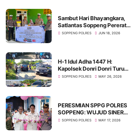
Sambut Hari Bhayangkara,
Satlantas Soppeng Pererat
Silaturahmi Lewat Berbagi
SOPPENG POLRES
JUN 18, 2026
H-1 Idul Adha 1447 H:
Kapolsek Donri Donri Turun
Langsung Amankan Pasar
SOPPENG POLRES
MAY 26, 2026
Tajuncu, Cegah Kejahatan
dan Atur Kelancaran Lalu
Lintas
PERESMIAN SPPG POLRES
SOPPENG: WUJUD SINERGI
KUAT DUKUNG KETAHANAN
SOPPENG POLRES
MAY 17, 2026
PANGAN NASIONAL