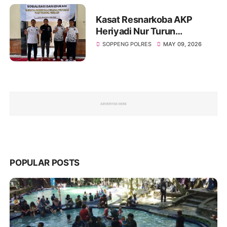
Kasat Resnarkoba AKP
Heriyadi Nur Turun
Langsung Edukasi Bahaya
SOPPENG POLRES
MAY 09, 2026
Narkoba di Rutan Soppeng
POPULAR POSTS