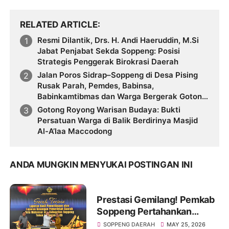
RELATED ARTICLE
Resmi Dilantik, Drs. H. Andi Haeruddin, M.Si
Jabat Penjabat Sekda Soppeng: Posisi
Strategis Penggerak Birokrasi Daerah
Jalan Poros Sidrap–Soppeng di Desa Pising
Rusak Parah, Pemdes, Babinsa,
Babinkamtibmas dan Warga Bergerak Gotong
Royong Timbun Lubang
Gotong Royong Warisan Budaya: Bukti
Persatuan Warga di Balik Berdirinya Masjid
Al-A’laa Maccodong
ANDA MUNGKIN MENYUKAI POSTINGAN INI
Prestasi Gemilang! Pemkab
Soppeng Pertahankan
Predikat WTP Tahun 2026
SOPPENG DAERAH
MAY 25, 2026