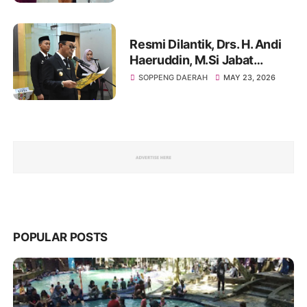
Hektare dan Dukung
Program “Listrik Masuk
Sawah”
Resmi Dilantik, Drs. H. Andi
Haeruddin, M.Si Jabat
Penjabat Sekda Soppeng:
SOPPENG DAERAH
MAY 23, 2026
Posisi Strategis Penggerak
Birokrasi Daerah
POPULAR POSTS