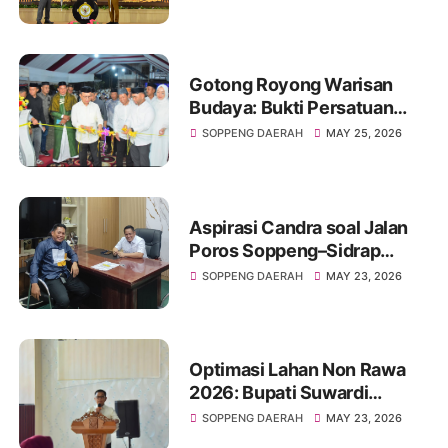
Gotong Royong Warisan
Budaya: Bukti Persatuan
Warga di Balik Berdirinya
SOPPENG DAERAH
MAY 25, 2026
Masjid Al-A’laa Maccodong
Aspirasi Candra soal Jalan
Poros Soppeng–Sidrap
Berbuah Hasil, Supriadi Arif
SOPPENG DAERAH
MAY 23, 2026
Pastikan Masuk Prioritas
Perbaikan
Optimasi Lahan Non Rawa
2026: Bupati Suwardi
Haseng Tekankan Ketepatan
SOPPENG DAERAH
MAY 23, 2026
Data, Sasaran Capai 8.315