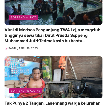
SOPPENG WISATA
Viral di Medsos Pengunjung TWA Lejja mengeluh
tingginya sewa tikar Dirut Prusda Soppeng
Muhammad Jufri:Terima kasih bu bantu
Promosikan
SABTU, APRIL 19, 2025
SOPPENG HEADLINE
Tak Punya 2 Tangan, Lasennang warga kelurahan