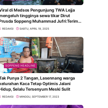
Viral di Medsos Pengunjung TWA Lejja
mengeluh tingginya sewa tikar Dirut
Prusda Soppeng Muhammad Jufri:Terima
kasih bu bantu Promosikan
REDAKSI
SABTU, APRIL 19, 2025
SOPPENG HEADLINE
Tak Punya 2 Tangan, Lasennang warga
kelurahan Kaca Tetap Optimis Jalani
Hidup, Selalu Tersenyum Meski Sulit
REDAKSI
MINGGU, SEPTEMBER 17, 2023