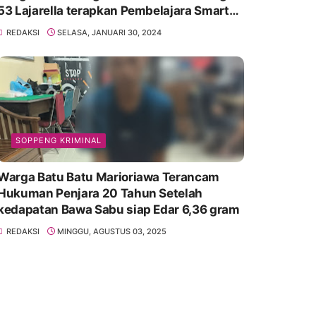
53 Lajarella terapkan Pembelajara Smart
Class Device
REDAKSI
SELASA, JANUARI 30, 2024
SOPPENG KRIMINAL
Warga Batu Batu Marioriawa Terancam
Hukuman Penjara 20 Tahun Setelah
kedapatan Bawa Sabu siap Edar 6,36 gram
REDAKSI
MINGGU, AGUSTUS 03, 2025