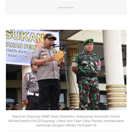
Kapolres Soppeng AKBP Dedy Dewantho didampingi Komando Distrik
Militer(Dandim)1423/Soppeng Letkol Arm Fajar Catur Prasety membacakan
sambutan seragam Menko Polhukam RI