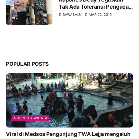
Tak Ada Toleransi Pengacau
Pesta Demokrasi
BAWASALU
MAR 22, 2019
POPULAR POSTS
SOPPENG WISATA
Viral di Medsos Pengunjung TWA Lejja mengeluh