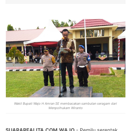
Wakil Bupati Wajo H Amran SE membacakan sambutan seragam dari
Menpolhukam Wiranto
SUARAREALITA.COM,WAJO
- Pemilu serentak