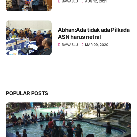
Kader Pengawas Partisipatif
BAWASLU
AUG 12, 2021
Abhan:Ada tidak ada Pilkada
ASN harus netral
BAWASLU
MAR 09, 2020
POPULAR POSTS