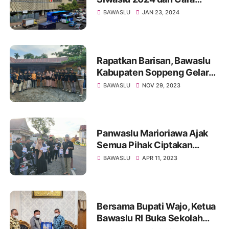
Kerja, Sasaran hingga
BAWASLU
JAN 23, 2024
Tujuannya
Rapatkan Barisan, Bawaslu
Kabupaten Soppeng Gelar
Apel Siaga Pengawasan
BAWASLU
NOV 29, 2023
Tahapan Kampanye.
Panwaslu Marioriawa Ajak
Semua Pihak Ciptakan
Pemilu Damai Tanpa Hoaks
BAWASLU
APR 11, 2023
dan Ujaran Kebencian
Bersama Bupati Wajo, Ketua
Bawaslu RI Buka Sekolah