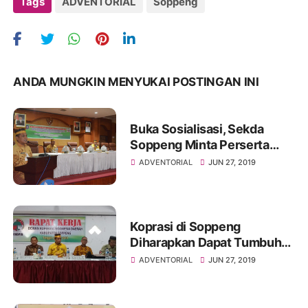
Tags
ADVENTORIAL
Soppeng
ANDA MUNGKIN MENYUKAI POSTINGAN INI
Buka Sosialisasi, Sekda
Soppeng Minta Perserta
Serius dan Pahami Semua
ADVENTORIAL
JUN 27, 2019
Aturan
Koprasi di Soppeng
Diharapkan Dapat Tumbuh
Serta Menjadi Pilihan
ADVENTORIAL
JUN 27, 2019
Masyarakat