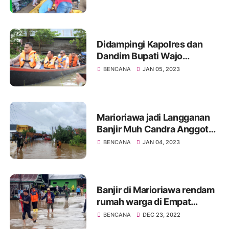
Mattabulu
Didampingi Kapolres dan
Dandim Bupati Wajo
kunjungi warga yang
BENCANA
JAN 05, 2023
terdampak banjir
Marioriawa jadi Langganan
Banjir Muh Candra Anggota
DPRD
BENCANA
JAN 04, 2023
Soppeng:Perencanaan
pembagunan ke depan
harus memprioritaskan
penagananan banjir
Banjir di Marioriawa rendam
rumah warga di Empat
Kelurahan
BENCANA
DEC 23, 2022