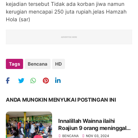
kejadian tersebut Tidak ada korban jiwa namun
kerugian mencapai 250 juta rupiah.jelas Hamzah
Hola (sar)
Tags
Bencana
HD
ANDA MUNGKIN MENYUKAI POSTINGAN INI
Innalillah Wainna ilaihi
Roajiun 9 orang meninggal
Tertimpa Pohon di
BENCANA
NOV 03, 2024