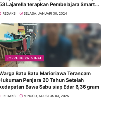
53 Lajarella terapkan Pembelajara Smart
Class Device
REDAKSI
SELASA, JANUARI 30, 2024
SOPPENG KRIMINAL
Warga Batu Batu Marioriawa Terancam
Hukuman Penjara 20 Tahun Setelah
kedapatan Bawa Sabu siap Edar 6,36 gram
REDAKSI
MINGGU, AGUSTUS 03, 2025