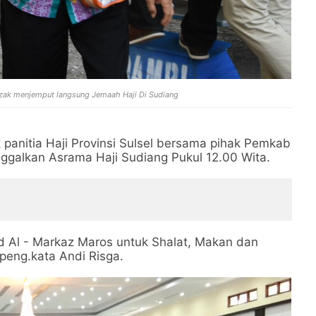
zak menjemput langsung Jemaah Haji Di Sudiang
panitia Haji Provinsi Sulsel bersama pihak Pemkab
galkan Asrama Haji Sudiang Pukul 12.00 Wita.
d Al - Markaz Maros untuk Shalat, Makan dan
peng.kata Andi Risga.