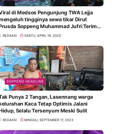
Viral di Medsos Pengunjung TWA Lejja
mengeluh tingginya sewa tikar Dirut
Prusda Soppeng Muhammad Jufri:Terima
kasih bu bantu Promosikan
REDAKSI
SABTU, APRIL 19, 2025
SOPPENG HEADLINE
Tak Punya 2 Tangan, Lasennang warga
kelurahan Kaca Tetap Optimis Jalani
Hidup, Selalu Tersenyum Meski Sulit
REDAKSI
MINGGU, SEPTEMBER 17, 2023