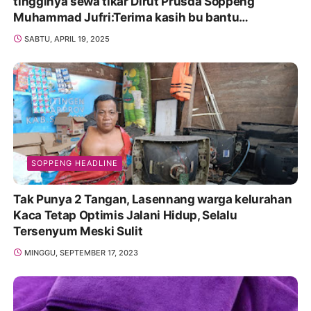
tingginya sewa tikar Dirut Prusda Soppeng
Muhammad Jufri:Terima kasih bu bantu
Promosikan
SABTU, APRIL 19, 2025
SOPPENG HEADLINE
Tak Punya 2 Tangan, Lasennang warga kelurahan
Kaca Tetap Optimis Jalani Hidup, Selalu
Tersenyum Meski Sulit
MINGGU, SEPTEMBER 17, 2023