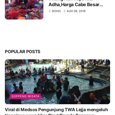
Adha,Harga Cabe Besar
meroket,Tomat Anjlok.
BISNIS
AUG 08, 2019
POPULAR POSTS
SOPPENG WISATA
Viral di Medsos Pengunjung TWA Lejja mengeluh