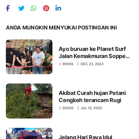
ANDA MUNGKIN MENYUKAI POSTINGAN INI
Ayo buruan ke Planet Surf
Jalan Kemakmuran Soppeng
dapatkan diskon hingga 50%
BISNIS
DEC 23, 2022
Akibat Curah hujan Petani
Cengkeh terancam Rugi
BISNIS
JUL 13, 2020
Jelang Hari Raya Idul