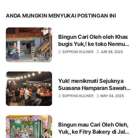
ANDA MUNGKIN MENYUKAI POSTINGAN INI
Bingun Cari Oleh oleh Khas
bugis Yuk,! ke toko Nennu
Nennu Fatimah Welonge
SOPPENG KULINER
JUN 28, 2025
Yuk! menikmati Sejuknya
Suasana Hamparan Sawah
yang Membentang Luas,di
SOPPENG KULINER
MAY 04, 2025
Kafe Qopi Sawah di
Marioriawa
Bingun mau Cari Oleh Oleh,
Yuk,, ke Fitry Bakery di Jalan