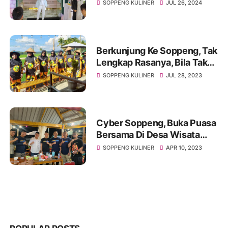
Malaka Raya Soppeng
SOPPENG KULINER
JUL 26, 2024
Berkunjung Ke Soppeng, Tak
Lengkap Rasanya, Bila Tak
Mampir Di Bebek Sawah
SOPPENG KULINER
JUL 28, 2023
Timusu
Cyber Soppeng, Buka Puasa
Bersama Di Desa Wisata
Kuliner Timusu
SOPPENG KULINER
APR 10, 2023