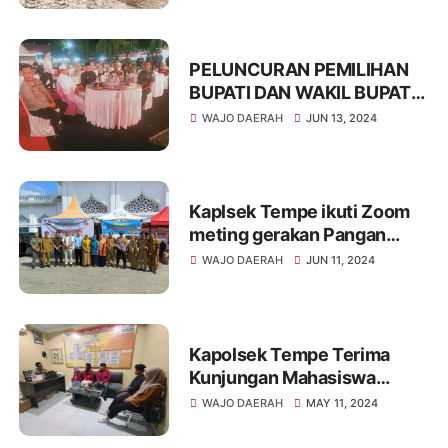
PELUNCURAN PEMILIHAN
BUPATI DAN WAKIL BUPATI
KABUPATEN WAJO TAHUN
WAJO DAERAH
JUN 13, 2024
2024 BERLANSUNG AMAN
Kaplsek Tempe ikuti Zoom
meting gerakan Pangan
Murah
WAJO DAERAH
JUN 11, 2024
Kapolsek Tempe Terima
Kunjungan Mahasiswa
Universitas
WAJO DAERAH
MAY 11, 2024
Puangrimaggalatung