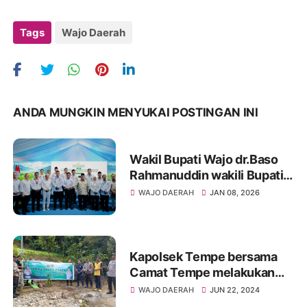
Tags
Wajo Daerah
ANDA MUNGKIN MENYUKAI POSTINGAN INI
Wakil Bupati Wajo dr.Baso
Rahmanuddin wakili Bupati
terima Penghargan dari
WAJO DAERAH
JAN 08, 2026
Prabowo Subianto
Kapolsek Tempe bersama
Camat Tempe melakukan
Penanaman Pohon
WAJO DAERAH
JUN 22, 2024