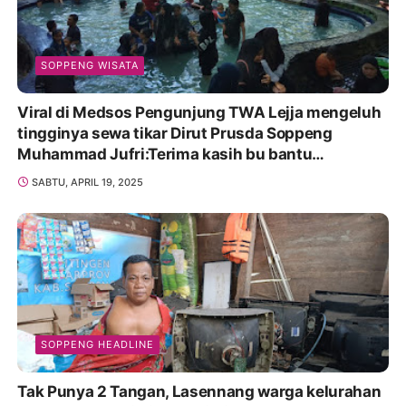
SOPPENG WISATA
Viral di Medsos Pengunjung TWA Lejja mengeluh
tingginya sewa tikar Dirut Prusda Soppeng
Muhammad Jufri:Terima kasih bu bantu
Promosikan
SABTU, APRIL 19, 2025
SOPPENG HEADLINE
Tak Punya 2 Tangan, Lasennang warga kelurahan