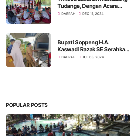
Tudange, Dengan Acara
Parewe Sumange
DAERAH
DEC 11, 2024
Bupati Soppeng H.A.
Kaswadi Razak SE Serahkan
bantuan Mobil Ambulance
DAERAH
JUL 03, 2024
ke 5 Puskesmas
POPULAR POSTS