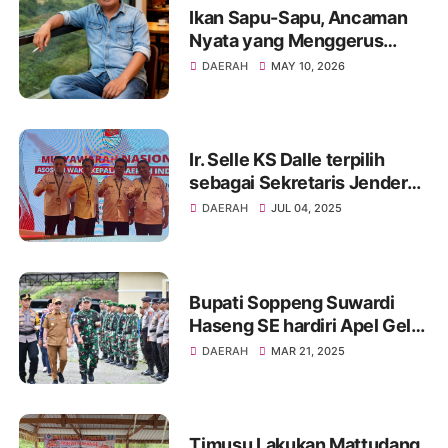
Ikan Sapu-Sapu, Ancaman
Nyata yang Menggerus
Sumber Hidup Nelayan
DAERAH
MAY 10, 2026
Danau Tempe
Ir. Selle KS Dalle terpilih
sebagai Sekretaris Jenderal
ASWAKADA
DAERAH
JUL 04, 2025
Bupati Soppeng Suwardi
Haseng SE hardiri Apel Gelar
PasukanOperasi Katupat
DAERAH
MAR 21, 2025
Timusu Lakukan Mattudang