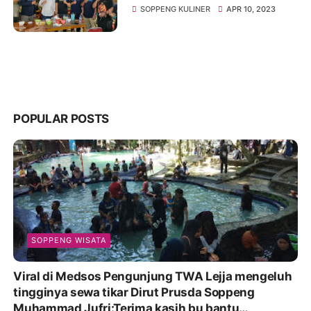
Kuliner Timusu
SOPPENG KULINER
APR 10, 2023
POPULAR POSTS
SOPPENG WISATA
Viral di Medsos Pengunjung TWA Lejja mengeluh
tingginya sewa tikar Dirut Prusda Soppeng
Muhammad Jufri:Terima kasih bu bantu