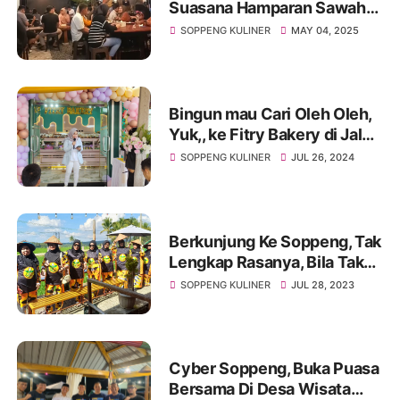
Suasana Hamparan Sawah
yang Membentang Luas,di
SOPPENG KULINER
MAY 04, 2025
Kafe Qopi Sawah di
Marioriawa
Bingun mau Cari Oleh Oleh,
Yuk,, ke Fitry Bakery di Jalan
Malaka Raya Soppeng
SOPPENG KULINER
JUL 26, 2024
Berkunjung Ke Soppeng, Tak
Lengkap Rasanya, Bila Tak
Mampir Di Bebek Sawah
SOPPENG KULINER
JUL 28, 2023
Timusu
Cyber Soppeng, Buka Puasa
Bersama Di Desa Wisata