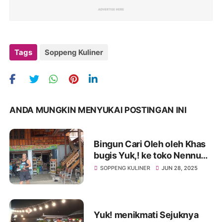
Tags
Soppeng Kuliner
ANDA MUNGKIN MENYUKAI POSTINGAN INI
Bingun Cari Oleh oleh Khas
bugis Yuk,! ke toko Nennu
Nennu Fatimah Welonge
SOPPENG KULINER
JUN 28, 2025
Yuk! menikmati Sejuknya