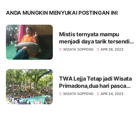
ANDA MUNGKIN MENYUKAI POSTINGAN INI
Mistis ternyata mampu
menjadi daya tarik tersendiri
bagi para pengunjung untuk
WISATA SOPPENG
APR 26, 2023
datang di TWA Lejja.
TWA Lejja Tetap jadi Wisata
Primadona,dua hari pasca
lebaran Sumbang PAD
WISATA SOPPENG
APR 24, 2023
Ratusan juta rupiah