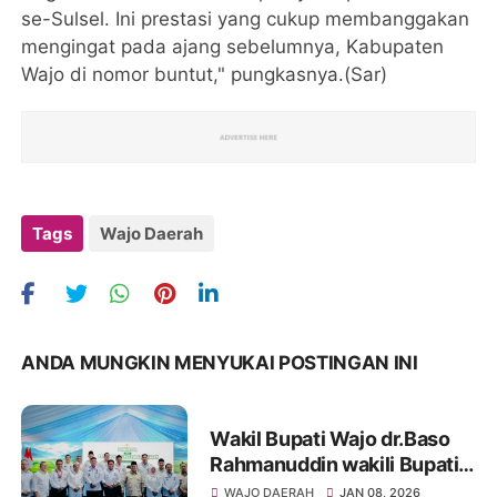
se-Sulsel. Ini prestasi yang cukup membanggakan
mengingat pada ajang sebelumnya, Kabupaten
Wajo di nomor buntut," pungkasnya.(Sar)
Tags
Wajo Daerah
ANDA MUNGKIN MENYUKAI POSTINGAN INI
Wakil Bupati Wajo dr.Baso
Rahmanuddin wakili Bupati
terima Penghargan dari
WAJO DAERAH
JAN 08, 2026