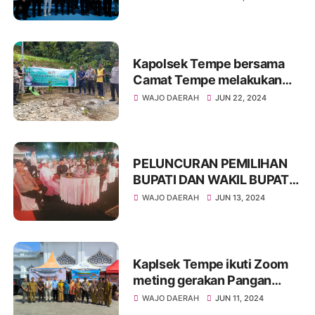
Prabowo Subianto
Kapolsek Tempe bersama
Camat Tempe melakukan
Penanaman Pohon
WAJO DAERAH
JUN 22, 2024
PELUNCURAN PEMILIHAN
BUPATI DAN WAKIL BUPATI
KABUPATEN WAJO TAHUN
WAJO DAERAH
JUN 13, 2024
2024 BERLANSUNG AMAN
Kaplsek Tempe ikuti Zoom
meting gerakan Pangan
Murah
WAJO DAERAH
JUN 11, 2024