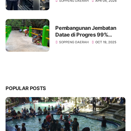
SOPPENG DAERAH
APR 04, 2026
Strategis
Pembangunan Jembatan
Datae di Progres 99%
Habiskan Dana sebesar
SOPPENG DAERAH
OCT 19, 2025
Rp,70.485.000
POPULAR POSTS