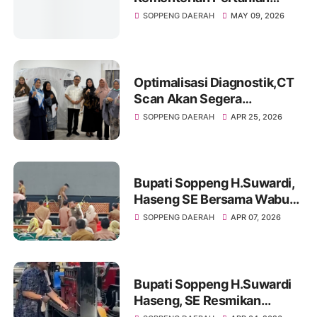
Dorong Transformasi
SOPPENG DAERAH
MAY 09, 2026
Pertanian Modern, Tanam
Perdana PM-AAS
Diluncurkan di Apanan
Optimalisasi Diagnostik,CT
Scan Akan Segera
Operasional di RSUD
SOPPENG DAERAH
APR 25, 2026
Latemmamala
Bupati Soppeng H.Suwardi,
Haseng SE Bersama Wabup
Soppeng Ir Selle Ks Dalle
SOPPENG DAERAH
APR 07, 2026
Memantau Langsung
Kesiapan HJS
Bupati Soppeng H.Suwardi
Haseng, SE Resmikan
Pemboran Di Tempat