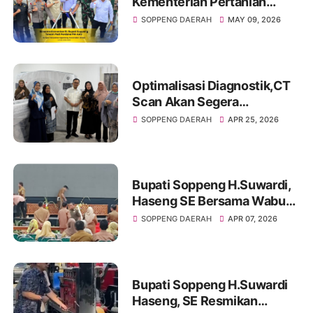
Kementerian Pertanian
Dorong Transformasi
SOPPENG DAERAH
MAY 09, 2026
Pertanian Modern, Tanam
Perdana PM-AAS
Diluncurkan di Apanan
Optimalisasi Diagnostik,CT
Scan Akan Segera
Operasional di RSUD
SOPPENG DAERAH
APR 25, 2026
Latemmamala
Bupati Soppeng H.Suwardi,
Haseng SE Bersama Wabup
Soppeng Ir Selle Ks Dalle
SOPPENG DAERAH
APR 07, 2026
Memantau Langsung
Kesiapan HJS
Bupati Soppeng H.Suwardi
Haseng, SE Resmikan