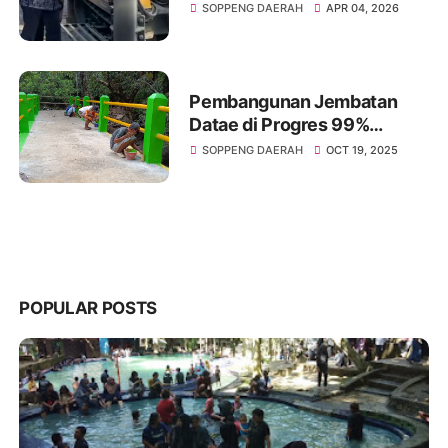
Pemboran Di Tempat
SOPPENG DAERAH
APR 04, 2026
Strategis
Pembangunan Jembatan
Datae di Progres 99%
Habiskan Dana sebesar
SOPPENG DAERAH
OCT 19, 2025
Rp,70.485.000
POPULAR POSTS