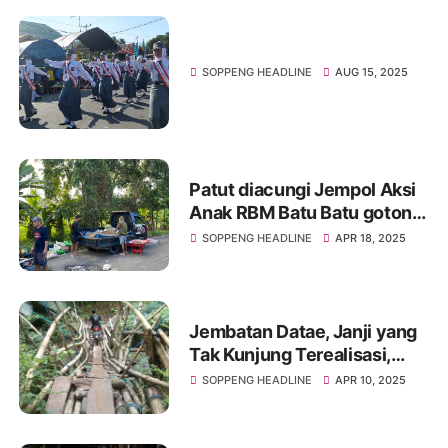
SOPPENG HEADLINE
AUG 15, 2025
Patut diacungi Jempol Aksi
Anak RBM Batu Batu gotong
royong Perbaiki jalan Rusak
SOPPENG HEADLINE
APR 18, 2025
Poros Soppeng Sidrap
Jembatan Datae, Janji yang
Tak Kunjung Terealisasi,
Akankah Jembatan ini jadi
SOPPENG HEADLINE
APR 10, 2025
janji Politik Semata?