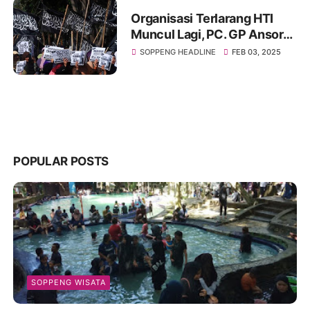
Organisasi Terlarang HTI
Muncul Lagi, PC. GP Ansor-
Banser Soppeng Desak
SOPPENG HEADLINE
FEB 03, 2025
Pemerintah Bertindak Tegas
POPULAR POSTS
SOPPENG WISATA