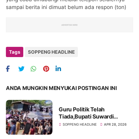
sampai berita ini dimuat belum ada respon (ton)
Tags
SOPPENG HEADLINE
ANDA MUNGKIN MENYUKAI POSTINGAN INI
Guru Politik Telah
Tiada,Bupati Suwardi
Haseng Kenang Keteladanan
SOPPENG HEADLINE
APR 28, 2026
Pung Cambang