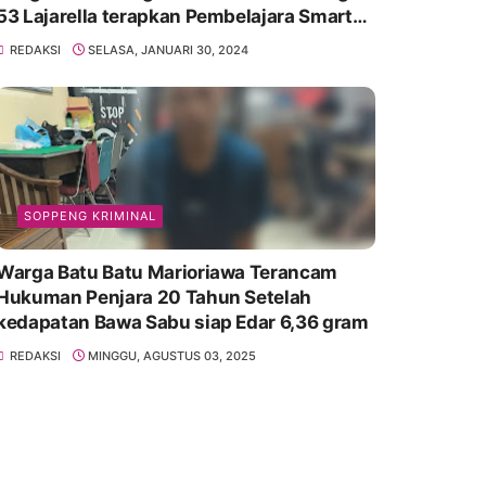
53 Lajarella terapkan Pembelajara Smart
Class Device
REDAKSI
SELASA, JANUARI 30, 2024
SOPPENG KRIMINAL
Warga Batu Batu Marioriawa Terancam
Hukuman Penjara 20 Tahun Setelah
kedapatan Bawa Sabu siap Edar 6,36 gram
REDAKSI
MINGGU, AGUSTUS 03, 2025