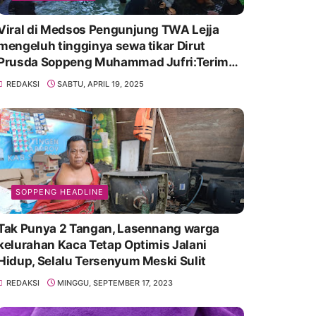
Viral di Medsos Pengunjung TWA Lejja
mengeluh tingginya sewa tikar Dirut
Prusda Soppeng Muhammad Jufri:Terima
kasih bu bantu Promosikan
REDAKSI
SABTU, APRIL 19, 2025
SOPPENG HEADLINE
Tak Punya 2 Tangan, Lasennang warga
kelurahan Kaca Tetap Optimis Jalani
Hidup, Selalu Tersenyum Meski Sulit
REDAKSI
MINGGU, SEPTEMBER 17, 2023