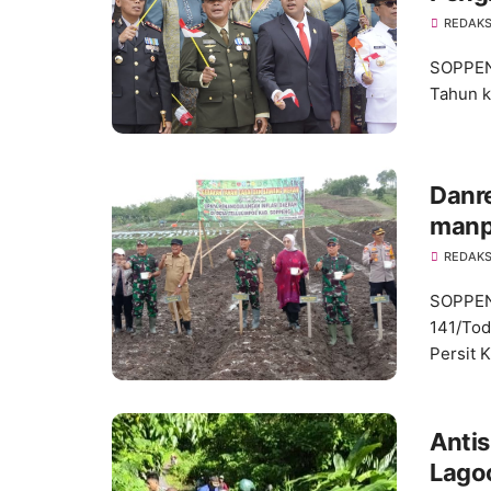
Irup 
REDAKS
ke-8
SOPPEN
Tahun k
Danre
manp
REDAKS
SOPPEN
141/Tod
Persit K
Antisias
Lagoci, bersama Koramil 04/Li