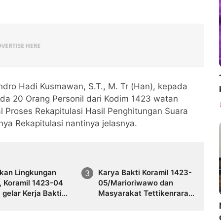
endro Hadi Kusmawan, S.T., M. Tr (Han), kepada
da 20 Orang Personil dari Kodim 1423 watan
 Proses Rekapitulasi Hasil Penghitungan Suara
nya Rekapitulasi nantinya jelasnya.
kan Lingkungan
Karya Bakti Koramil 1423-
3-04
05/Marioriwawo dan
a gelar Kerja Bakti
Masyarakat Tettikenrarae
ma Masyarakat
Bersihkan Selokan Air dan
Pasar Sentral Takalala