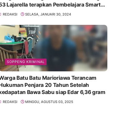
53 Lajarella terapkan Pembelajara Smart
Class Device
REDAKSI
SELASA, JANUARI 30, 2024
SOPPENG KRIMINAL
Warga Batu Batu Marioriawa Terancam
Hukuman Penjara 20 Tahun Setelah
kedapatan Bawa Sabu siap Edar 6,36 gram
REDAKSI
MINGGU, AGUSTUS 03, 2025