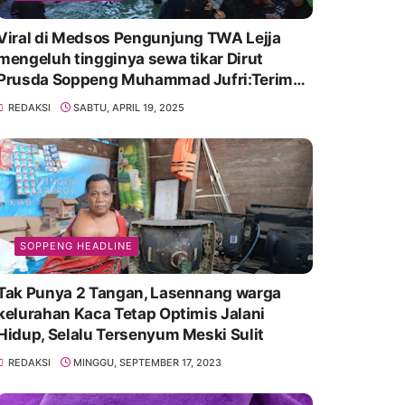
Viral di Medsos Pengunjung TWA Lejja
mengeluh tingginya sewa tikar Dirut
Prusda Soppeng Muhammad Jufri:Terima
kasih bu bantu Promosikan
REDAKSI
SABTU, APRIL 19, 2025
SOPPENG HEADLINE
Tak Punya 2 Tangan, Lasennang warga
kelurahan Kaca Tetap Optimis Jalani
Hidup, Selalu Tersenyum Meski Sulit
REDAKSI
MINGGU, SEPTEMBER 17, 2023