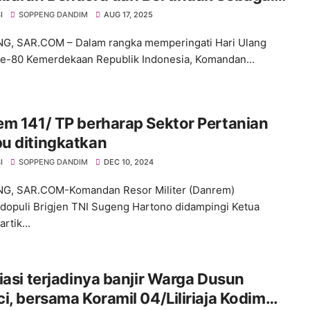
pada Ziarah Nasional Peringatan HUT
I
SOPPENG DANDIM
AUG 17, 2025
0 RI Tahun 2025 di Kab.Soppeng.
G, SAR.COM – Dalam rangka memperingati Hari Ulang
e-80 Kemerdekaan Republik Indonesia, Komandan...
m 141/ TP berharap Sektor Pertanian
u ditingkatkan
I
SOPPENG DANDIM
DEC 10, 2024
G, SAR.COM-Komandan Resor Militer (Danrem)
dopuli Brigjen TNI Sugeng Hartono didampingi Ketua
artik...
i terjadinya banjir Warga Dusun
liriaja Kodim