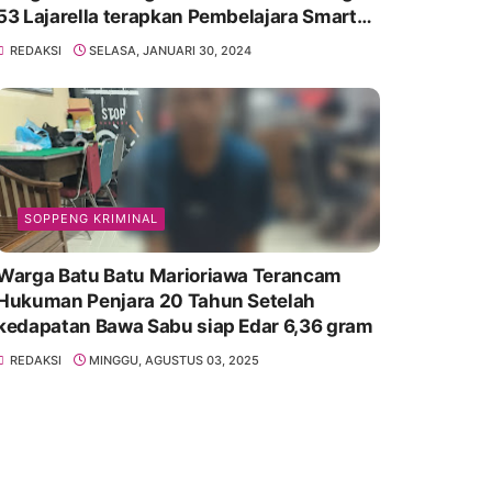
53 Lajarella terapkan Pembelajara Smart
Class Device
REDAKSI
SELASA, JANUARI 30, 2024
SOPPENG KRIMINAL
Warga Batu Batu Marioriawa Terancam
Hukuman Penjara 20 Tahun Setelah
kedapatan Bawa Sabu siap Edar 6,36 gram
REDAKSI
MINGGU, AGUSTUS 03, 2025