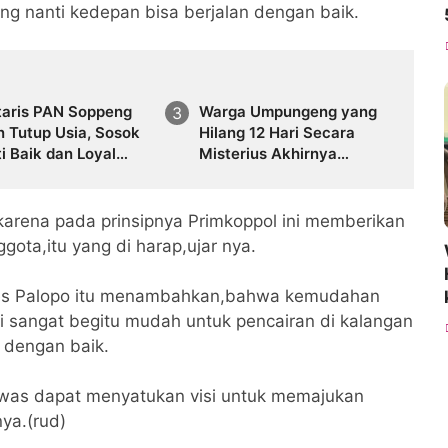
ng nanti kedepan bisa berjalan dengan baik.
taris PAN Soppeng
Warga Umpungeng yang
n Tutup Usia, Sosok
Hilang 12 Hari Secara
i Baik dan Loyal
Misterius Akhirnya
 Tinggalkan
Ditemukan Masih Hidup
gan Manis
arena pada prinsipnya Primkoppol ini memberikan
ta,itu yang di harap,ujar nya.
res Palopo itu menambahkan,bahwa kemudahan
ini sangat begitu mudah untuk pencairan di kalangan
l dengan baik.
awas dapat menyatukan visi untuk memajukan
ya.(rud)