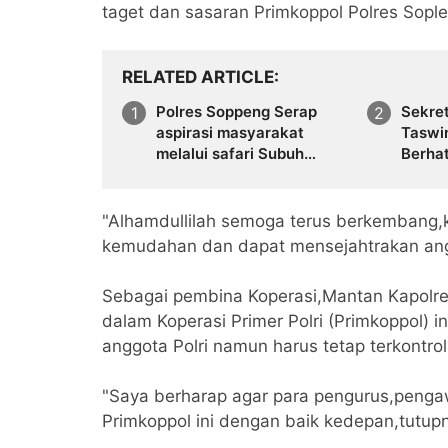
taget dan sasaran Primkoppol Polres Sople
RELATED ARTICLE
Polres Soppeng Serap
Sekre
aspirasi masyarakat
Taswi
melalui safari Subuh
Berhat
berjamaah
Tinggi
Kenan
"Alhamdullilah semoga terus berkembang,k
kemudahan dan dapat mensejahtrakan anggo
Sebagai pembina Koperasi,Mantan Kapol
dalam Koperasi Primer Polri (Primkoppol) 
anggota Polri namun harus tetap terkontro
"Saya berharap agar para pengurus,peng
Primkoppol ini dengan baik kedepan,tutupn