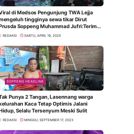
Viral di Medsos Pengunjung TWA Lejja
mengeluh tingginya sewa tikar Dirut
Prusda Soppeng Muhammad Jufri:Terima
kasih bu bantu Promosikan
REDAKSI
SABTU, APRIL 19, 2025
SOPPENG HEADLINE
Tak Punya 2 Tangan, Lasennang warga
kelurahan Kaca Tetap Optimis Jalani
Hidup, Selalu Tersenyum Meski Sulit
REDAKSI
MINGGU, SEPTEMBER 17, 2023