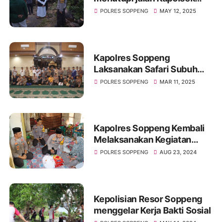
Marioriawa langsun turun
POLRES SOPPENG
MAY 12, 2025
kelokasi
Kapolres Soppeng
Laksanakan Safari Subuh
Ramadhan di Mesjid Baitul
POLRES SOPPENG
MAR 11, 2025
Makmur
Kapolres Soppeng Kembali
Melaksanakan Kegiatan
Bakti Sosial
POLRES SOPPENG
AUG 23, 2024
Kepolisian Resor Soppeng
menggelar Kerja Bakti Sosial