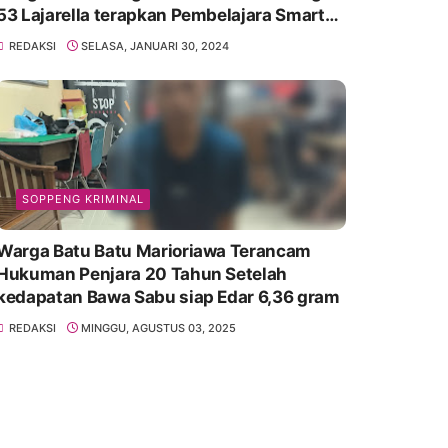
53 Lajarella terapkan Pembelajara Smart
Class Device
REDAKSI
SELASA, JANUARI 30, 2024
SOPPENG KRIMINAL
Warga Batu Batu Marioriawa Terancam
Hukuman Penjara 20 Tahun Setelah
kedapatan Bawa Sabu siap Edar 6,36 gram
REDAKSI
MINGGU, AGUSTUS 03, 2025