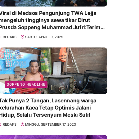
Viral di Medsos Pengunjung TWA Lejja
mengeluh tingginya sewa tikar Dirut
Prusda Soppeng Muhammad Jufri:Terima
kasih bu bantu Promosikan
REDAKSI
SABTU, APRIL 19, 2025
SOPPENG HEADLINE
Tak Punya 2 Tangan, Lasennang warga
kelurahan Kaca Tetap Optimis Jalani
Hidup, Selalu Tersenyum Meski Sulit
REDAKSI
MINGGU, SEPTEMBER 17, 2023