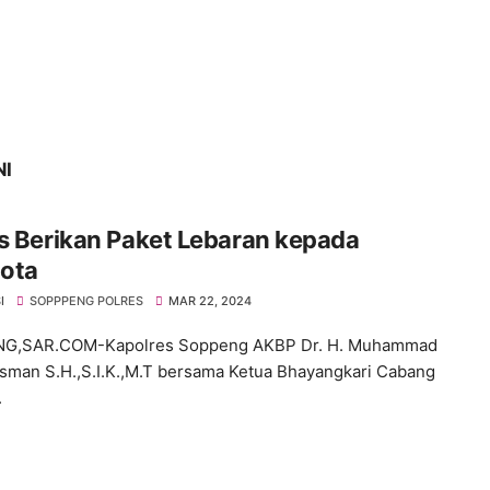
NI
s Berikan Paket Lebaran kepada
ota
I
SOPPPENG POLRES
MAR 22, 2024
G,SAR.COM-Kapolres Soppeng AKBP Dr. H. Muhammad
sman S.H.,S.I.K.,M.T bersama Ketua Bhayangkari Cabang
.