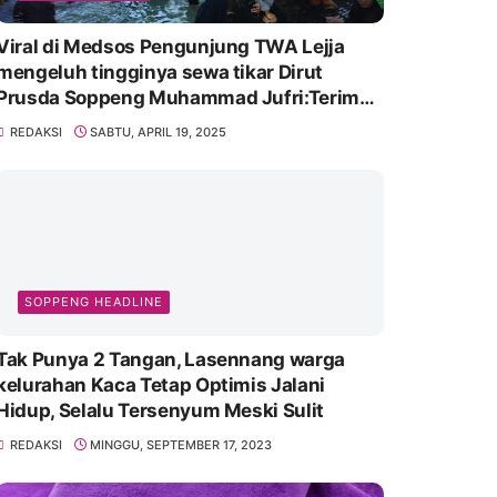
Viral di Medsos Pengunjung TWA Lejja
mengeluh tingginya sewa tikar Dirut
Prusda Soppeng Muhammad Jufri:Terima
kasih bu bantu Promosikan
REDAKSI
SABTU, APRIL 19, 2025
SOPPENG HEADLINE
Tak Punya 2 Tangan, Lasennang warga
kelurahan Kaca Tetap Optimis Jalani
Hidup, Selalu Tersenyum Meski Sulit
REDAKSI
MINGGU, SEPTEMBER 17, 2023