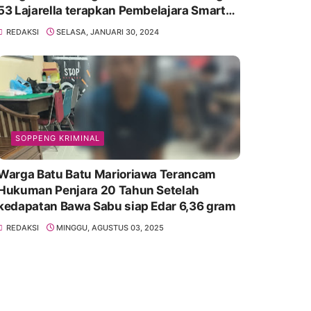
53 Lajarella terapkan Pembelajara Smart
Class Device
REDAKSI
SELASA, JANUARI 30, 2024
SOPPENG KRIMINAL
Warga Batu Batu Marioriawa Terancam
Hukuman Penjara 20 Tahun Setelah
kedapatan Bawa Sabu siap Edar 6,36 gram
REDAKSI
MINGGU, AGUSTUS 03, 2025