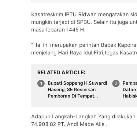
Kasatreskrim IPTU Ridwan mengatakan sid
mungkin terjadi di SPBU. Selain itu juga u
masa lebaran 1445 H.
"Hal ini merupakan perintah Bapak Kapolr
menjelang Hari Raya Idul Fitri,tegas Kasat
RELATED ARTICLE
Bupati Soppeng H.Suwardi
Pemba
Haseng, SE Resmikan
Datae
Pemboran Di Tempat
Habis
Strategis
Rp,70
Adapun Langkah-Langkah Yang dilakukan
74.908.82 PT. Andi Made Alie .