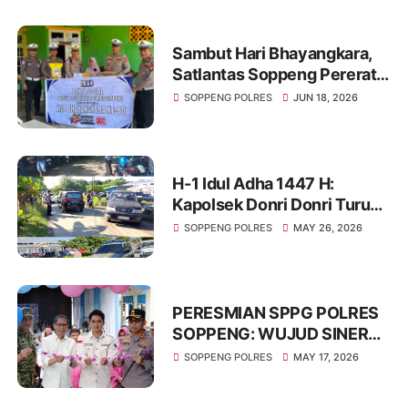
Sambut Hari Bhayangkara,
Satlantas Soppeng Pererat
Silaturahmi Lewat Berbagi
SOPPENG POLRES
JUN 18, 2026
H-1 Idul Adha 1447 H:
Kapolsek Donri Donri Turun
Langsung Amankan Pasar
SOPPENG POLRES
MAY 26, 2026
Tajuncu, Cegah Kejahatan
dan Atur Kelancaran Lalu
Lintas
PERESMIAN SPPG POLRES
SOPPENG: WUJUD SINERGI
KUAT DUKUNG KETAHANAN
SOPPENG POLRES
MAY 17, 2026
PANGAN NASIONAL