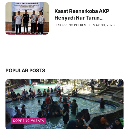
Kasat Resnarkoba AKP
Heriyadi Nur Turun
Langsung Edukasi Bahaya
SOPPENG POLRES
MAY 09, 2026
Narkoba di Rutan Soppeng
POPULAR POSTS
SOPPENG WISATA