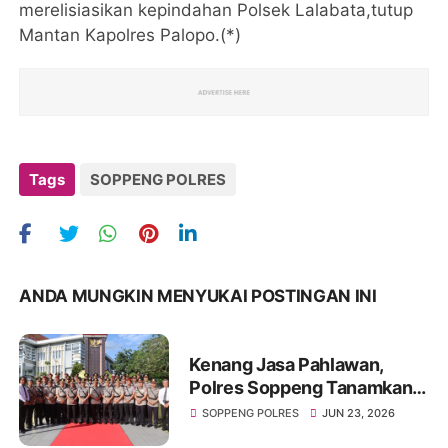
merelisiasikan kepindahan Polsek Lalabata,tutup
Mantan Kapolres Palopo.(*)
Tags
SOPPENG POLRES
ANDA MUNGKIN MENYUKAI POSTINGAN INI
Kenang Jasa Pahlawan,
Polres Soppeng Tanamkan
Semangat Pengabdian di
SOPPENG POLRES
JUN 23, 2026
Hari Bhayangkara ke-80