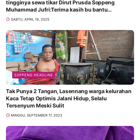
tingginya sewa tikar Dirut Prusda Soppeng
Muhammad Jufri:Terima kasih bu bantu
Promosikan
SABTU, APRIL 19, 2025
SOPPENG HEADLINE
Tak Punya 2 Tangan, Lasennang warga kelurahan
Kaca Tetap Optimis Jalani Hidup, Selalu
Tersenyum Meski Sulit
MINGGU, SEPTEMBER 17, 2023