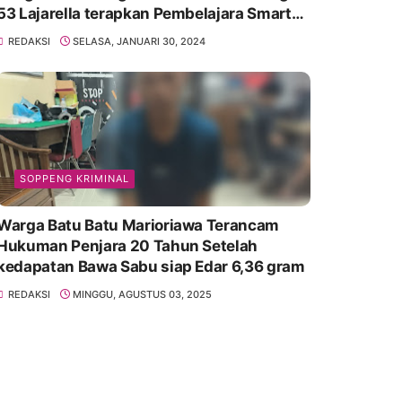
53 Lajarella terapkan Pembelajara Smart
Class Device
REDAKSI
SELASA, JANUARI 30, 2024
SOPPENG KRIMINAL
Warga Batu Batu Marioriawa Terancam
Hukuman Penjara 20 Tahun Setelah
kedapatan Bawa Sabu siap Edar 6,36 gram
REDAKSI
MINGGU, AGUSTUS 03, 2025