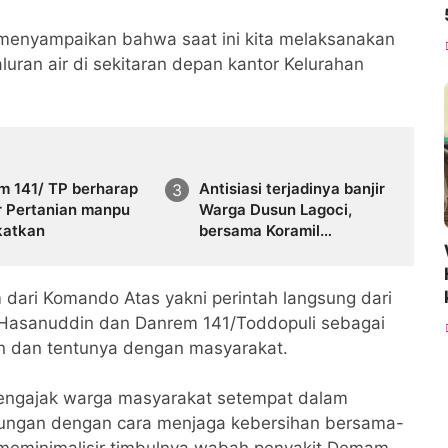
menyampaikan bahwa saat ini kita melaksanakan
uran air di sekitaran depan kantor Kelurahan
m 141/ TP berharap
Antisiasi terjadinya banjir
r Pertanian manpu
Warga Dusun Lagoci,
katkan
bersama Koramil
04/Liliriaja Kodim
1423/Soppeng Bersihkan
Saluran Air
 dari Komando Atas yakni perintah langsung dari
Hasanuddin dan Danrem 141/Toddopuli sebagai
an dan tentunya dengan masyarakat.
 mengajak warga masyarakat setempat dalam
gkungan dengan cara menjaga kebersihan bersama-