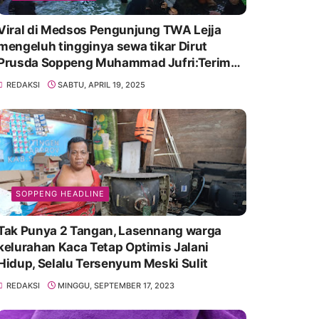
Viral di Medsos Pengunjung TWA Lejja
mengeluh tingginya sewa tikar Dirut
Prusda Soppeng Muhammad Jufri:Terima
kasih bu bantu Promosikan
REDAKSI
SABTU, APRIL 19, 2025
SOPPENG HEADLINE
Tak Punya 2 Tangan, Lasennang warga
kelurahan Kaca Tetap Optimis Jalani
Hidup, Selalu Tersenyum Meski Sulit
REDAKSI
MINGGU, SEPTEMBER 17, 2023