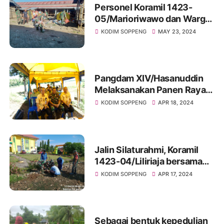
Personel Koramil 1423-
05/Marioriwawo dan Warga
Serbu Pasar Takalala Untuk
KODIM SOPPENG
MAY 23, 2024
Melaksanakan Pembersihan
Pasar
Pangdam XIV/Hasanuddin
Melaksanakan Panen Raya
Serentak Di Jajaran Kodam
KODIM SOPPENG
APR 18, 2024
XIV/Hasanuddin
Jalin Silaturahmi, Koramil
1423-04/Liliriaja bersama
Camat Liliriaja dan
KODIM SOPPENG
APR 17, 2024
Masyarakat Laksanakan
Penanaman Pohon
Sebagai bentuk kepedulian