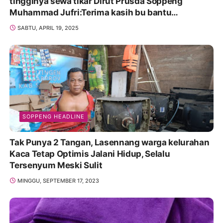
tingginya sewa tikar Dirut Prusda Soppeng
Muhammad Jufri:Terima kasih bu bantu
Promosikan
SABTU, APRIL 19, 2025
SOPPENG HEADLINE
Tak Punya 2 Tangan, Lasennang warga kelurahan
Kaca Tetap Optimis Jalani Hidup, Selalu
Tersenyum Meski Sulit
MINGGU, SEPTEMBER 17, 2023