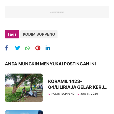
Tags
KODIM SOPPENG
ANDA MUNGKIN MENYUKAI POSTINGAN INI
KORAMIL 1423-
04/LILIRIAJA GELAR KERJA
BAKTI BERSAMA DI
KODIM SOPPENG
JUN 11, 2026
KELURAHAN APPANANG