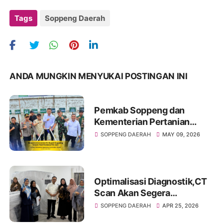
Tags
Soppeng Daerah
ANDA MUNGKIN MENYUKAI POSTINGAN INI
Pemkab Soppeng dan
Kementerian Pertanian
Dorong Transformasi
SOPPENG DAERAH
MAY 09, 2026
Pertanian Modern, Tanam
Perdana PM-AAS
Diluncurkan di Apanan
Optimalisasi Diagnostik,CT
Scan Akan Segera
Operasional di RSUD
SOPPENG DAERAH
APR 25, 2026
Latemmamala