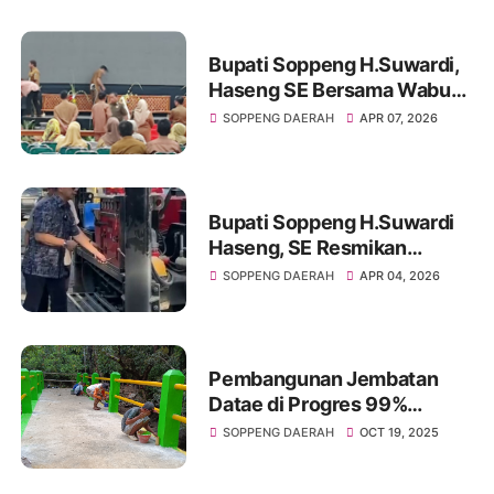
Bupati Soppeng H.Suwardi,
Haseng SE Bersama Wabup
Soppeng Ir Selle Ks Dalle
SOPPENG DAERAH
APR 07, 2026
Memantau Langsung
Kesiapan HJS
Bupati Soppeng H.Suwardi
Haseng, SE Resmikan
Pemboran Di Tempat
SOPPENG DAERAH
APR 04, 2026
Strategis
Pembangunan Jembatan
Datae di Progres 99%
Habiskan Dana sebesar
SOPPENG DAERAH
OCT 19, 2025
Rp,70.485.000