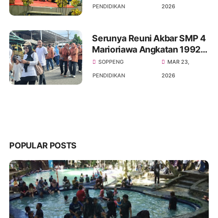
Acara Halal Bihalal SMP
PENDIDIKAN
2026
Negeri 4 Marioriawa
Serunya Reuni Akbar SMP 4
Marioriawa Angkatan 1992-
2022 Gerak jalan
SOPPENG
MAR 23,
sehat,Senam dan
PENDIDIKAN
2026
menghadirkan Comonitas
Patrols
POPULAR POSTS