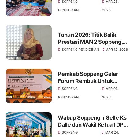
Soppeng Sukses Gelar
SOPPENG
APR 26,
Kemah Survival
PENDIDIKAN
2026
Tahun 2026: Titik Balik
Prestasi MAN 2 Soppeng,
Loloskan Siswa Terbanyak
SOPPENG PENDIDIKAN
APR 12, 2026
Sejak 3 Dekade
Pemkab Soppeng Gelar
Forum Rembuk Untuk
Menanggulangi
SOPPENG
APR 03,
Ketimpangan distribusi
PENDIDIKAN
2026
tenaga Pendidik
Wabup Soppeng Ir Selle Ks
Dalle dan Wakil Ketua I DPRD
Soppeng H.Naspiding Hadiri
SOPPENG
MAR 24,