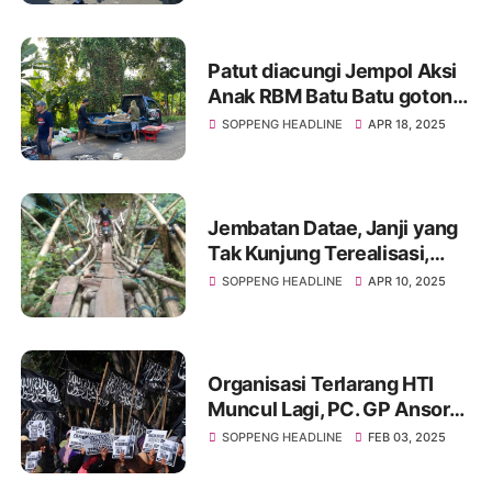
Patut diacungi Jempol Aksi
Anak RBM Batu Batu gotong
royong Perbaiki jalan Rusak
SOPPENG HEADLINE
APR 18, 2025
Poros Soppeng Sidrap
Jembatan Datae, Janji yang
Tak Kunjung Terealisasi,
Akankah Jembatan ini jadi
SOPPENG HEADLINE
APR 10, 2025
janji Politik Semata?
Organisasi Terlarang HTI
Muncul Lagi, PC. GP Ansor-
Banser Soppeng Desak
SOPPENG HEADLINE
FEB 03, 2025
Pemerintah Bertindak Tegas