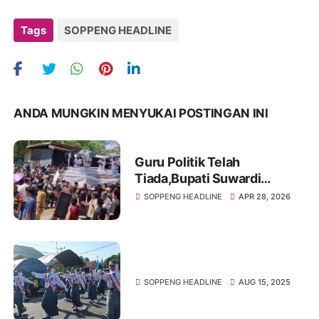
Tags
SOPPENG HEADLINE
ANDA MUNGKIN MENYUKAI POSTINGAN INI
Guru Politik Telah
Tiada,Bupati Suwardi
Haseng Kenang Keteladanan
SOPPENG HEADLINE
APR 28, 2026
Pung Cambang
SOPPENG HEADLINE
AUG 15, 2025