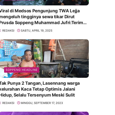
Viral di Medsos Pengunjung TWA Lejja
mengeluh tingginya sewa tikar Dirut
Prusda Soppeng Muhammad Jufri:Terima
kasih bu bantu Promosikan
REDAKSI
SABTU, APRIL 19, 2025
SOPPENG HEADLINE
Tak Punya 2 Tangan, Lasennang warga
kelurahan Kaca Tetap Optimis Jalani
Hidup, Selalu Tersenyum Meski Sulit
REDAKSI
MINGGU, SEPTEMBER 17, 2023