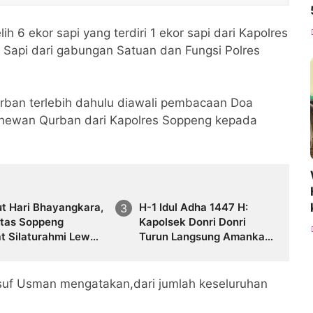
 6 ekor sapi yang terdiri 1 ekor sapi dari Kapolres
api dari gabungan Satuan dan Fungsi Polres
ban terlebih dahulu diawali pembacaan Doa
 hewan Qurban dari Kapolres Soppeng kepada
t Hari Bhayangkara,
H-1 Idul Adha 1447 H:
ntas Soppeng
Kapolsek Donri Donri
t Silaturahmi Lewat
Turun Langsung Amankan
gi
Pasar Tajuncu, Cegah
Kejahatan dan Atur
Kelancaran Lalu Lintas
f Usman mengatakan,dari jumlah keseluruhan