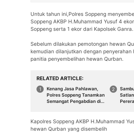
Untuk tahun ini,Polres Soppeng menyembelih
Soppeng AKBP H.Muhammad Yusuf 4 ekor S
Soppeng serta 1 ekor dari Kapolsek Ganra.
Sebelum dilakukan pemotongan hewan Qur
kemudian dilanjutkan dengan penyerahan
panitia penyembelihan hewan Qurban.
RELATED ARTICLE
Kenang Jasa Pahlawan,
Sambu
Polres Soppeng Tanamkan
Satla
Semangat Pengabdian di
Perera
Hari Bhayangkara ke-80
Berba
Kapolres Soppeng AKBP H.Muhammad Yusu
hewan Qurban yang disembelih