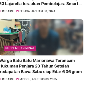
53 Lajarella terapkan Pembelajara Smart
Class Device
REDAKSI
SELASA, JANUARI 30, 2024
SOPPENG KRIMINAL
Warga Batu Batu Marioriawa Terancam
Hukuman Penjara 20 Tahun Setelah
kedapatan Bawa Sabu siap Edar 6,36 gram
REDAKSI
MINGGU, AGUSTUS 03, 2025