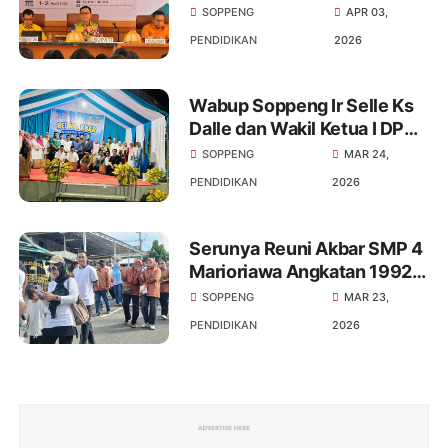
Menanggulangi
SOPPENG
APR 03,
Ketimpangan distribusi
PENDIDIKAN
2026
tenaga Pendidik
Wabup Soppeng Ir Selle Ks
Dalle dan Wakil Ketua I DPRD
Soppeng H.Naspiding Hadiri
SOPPENG
MAR 24,
Acara Halal Bihalal SMP
PENDIDIKAN
2026
Negeri 4 Marioriawa
Serunya Reuni Akbar SMP 4
Marioriawa Angkatan 1992-
2022 Gerak jalan
SOPPENG
MAR 23,
sehat,Senam dan
PENDIDIKAN
2026
menghadirkan Comonitas
Patrols