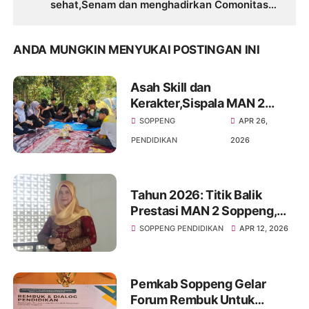
sehat,Senam dan menghadirkan Comonitas
Patrols
ANDA MUNGKIN MENYUKAI POSTINGAN INI
Asah Skill dan
Kerakter,Sispala MAN 2
Soppeng Sukses Gelar
SOPPENG
APR 26,
Kemah Survival
PENDIDIKAN
2026
Tahun 2026: Titik Balik
Prestasi MAN 2 Soppeng,
Loloskan Siswa Terbanyak
SOPPENG PENDIDIKAN
APR 12, 2026
Sejak 3 Dekade
Pemkab Soppeng Gelar
Forum Rembuk Untuk