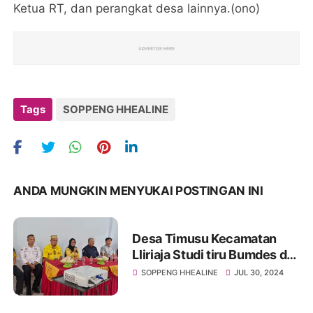
Ketua RT, dan perangkat desa lainnya.(ono)
Tags
SOPPENG HHEALINE
ANDA MUNGKIN MENYUKAI POSTINGAN INI
Desa Timusu Kecamatan
Lliriaja Studi tiru Bumdes di
di desa Panincong
SOPPENG HHEALINE
JUL 30, 2024