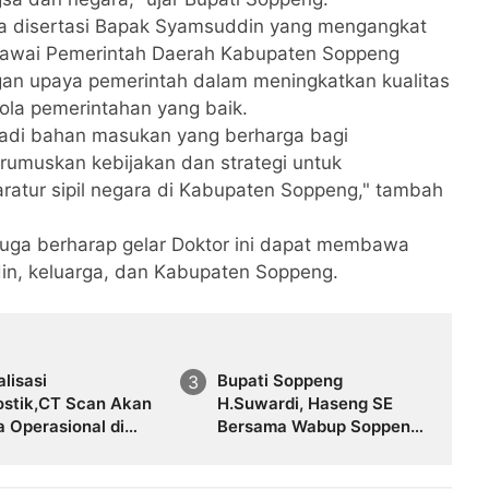
 disertasi Bapak Syamsuddin yang mengangkat
pegawai Pemerintah Daerah Kabupaten Soppeng
gan upaya pemerintah dalam meningkatkan kualitas
ola pemerintahan yang baik.
njadi bahan masukan yang berharga bagi
umuskan kebijakan dan strategi untuk
aratur sipil negara di Kabupaten Soppeng," tambah
juga berharap gelar Doktor ini dapat membawa
n, keluarga, dan Kabupaten Soppeng.
lisasi
Bupati Soppeng
ostik,CT Scan Akan
H.Suwardi, Haseng SE
 Operasional di
Bersama Wabup Soppeng
Latemmamala
Ir Selle Ks Dalle Memantau
Langsung Kesiapan HJS