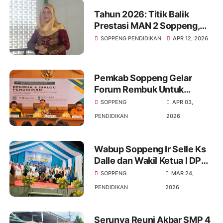
Tahun 2026: Titik Balik
Prestasi MAN 2 Soppeng,
Loloskan Siswa Terbanyak
SOPPENG PENDIDIKAN
APR 12, 2026
Sejak 3 Dekade
Pemkab Soppeng Gelar
Forum Rembuk Untuk
Menanggulangi
SOPPENG
APR 03,
Ketimpangan distribusi
PENDIDIKAN
2026
tenaga Pendidik
Wabup Soppeng Ir Selle Ks
Dalle dan Wakil Ketua I DPRD
Soppeng H.Naspiding Hadiri
SOPPENG
MAR 24,
Acara Halal Bihalal SMP
PENDIDIKAN
2026
Negeri 4 Marioriawa
Serunya Reuni Akbar SMP 4