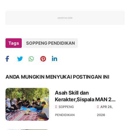
Tags
SOPPENG PENDIDIKAN
ANDA MUNGKIN MENYUKAI POSTINGAN INI
Asah Skill dan
Kerakter,Sispala MAN 2
Soppeng Sukses Gelar
SOPPENG
APR 26,
Kemah Survival
PENDIDIKAN
2026