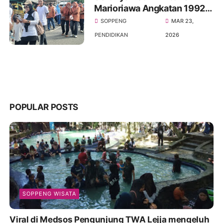
Marioriawa Angkatan 1992-
2022 Gerak jalan
SOPPENG
MAR 23,
sehat,Senam dan
PENDIDIKAN
2026
menghadirkan Comonitas
Patrols
POPULAR POSTS
SOPPENG WISATA
Viral di Medsos Pengunjung TWA Lejja mengeluh