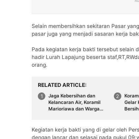
Selain membersihkan sekitaran Pasar yan
pasar juga yang menjadi sasaran kerja bak
Pada kegiatan kerja bakti tersebut selain d
hadir Lurah Lapajung beserta staf,RT,RW
orang.
RELATED ARTICLE
Jaga Kebersihan dan
Koram
Kelancaran Air, Koramil
Gelar 
Marioriawa dan Warga
Bersih
Limpomajang Gelar Karya
Di Li
Bakti Rutin
Kegiatan kerja bakti yang di gelar oleh Pe
dengan lancar dan selasai pada pukul 09:w