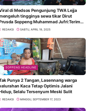
Viral di Medsos Pengunjung TWA Lejja
mengeluh tingginya sewa tikar Dirut
Prusda Soppeng Muhammad Jufri:Terima
kasih bu bantu Promosikan
REDAKSI
SABTU, APRIL 19, 2025
SOPPENG HEADLINE
Tak Punya 2 Tangan, Lasennang warga
kelurahan Kaca Tetap Optimis Jalani
Hidup, Selalu Tersenyum Meski Sulit
REDAKSI
MINGGU, SEPTEMBER 17, 2023