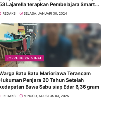
53 Lajarella terapkan Pembelajara Smart
Class Device
REDAKSI
SELASA, JANUARI 30, 2024
SOPPENG KRIMINAL
Warga Batu Batu Marioriawa Terancam
Hukuman Penjara 20 Tahun Setelah
kedapatan Bawa Sabu siap Edar 6,36 gram
REDAKSI
MINGGU, AGUSTUS 03, 2025