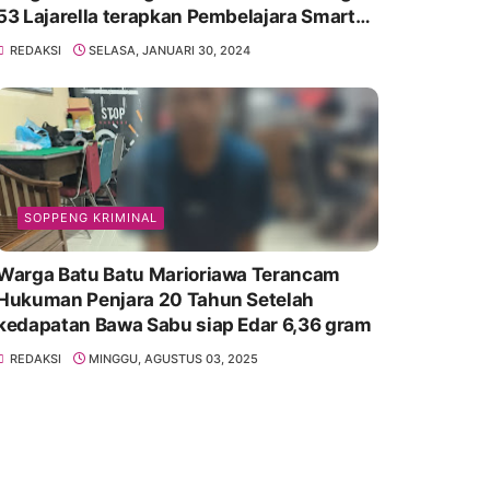
53 Lajarella terapkan Pembelajara Smart
Class Device
REDAKSI
SELASA, JANUARI 30, 2024
SOPPENG KRIMINAL
Warga Batu Batu Marioriawa Terancam
Hukuman Penjara 20 Tahun Setelah
kedapatan Bawa Sabu siap Edar 6,36 gram
REDAKSI
MINGGU, AGUSTUS 03, 2025