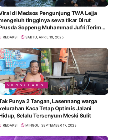
Viral di Medsos Pengunjung TWA Lejja
mengeluh tingginya sewa tikar Dirut
Prusda Soppeng Muhammad Jufri:Terima
kasih bu bantu Promosikan
REDAKSI
SABTU, APRIL 19, 2025
SOPPENG HEADLINE
Tak Punya 2 Tangan, Lasennang warga
kelurahan Kaca Tetap Optimis Jalani
Hidup, Selalu Tersenyum Meski Sulit
REDAKSI
MINGGU, SEPTEMBER 17, 2023