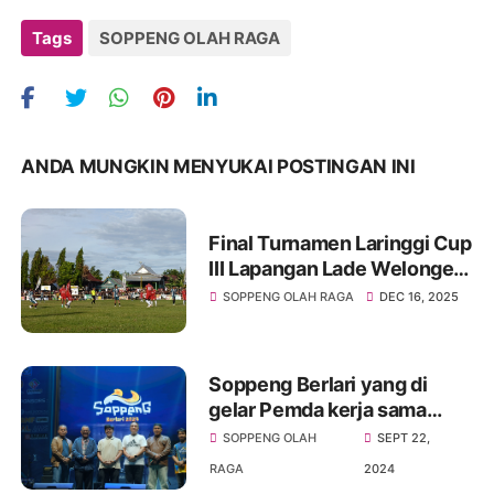
Tags
SOPPENG OLAH RAGA
ANDA MUNGKIN MENYUKAI POSTINGAN INI
Final Turnamen Laringgi Cup
III Lapangan Lade Welonge
beruba jadi Lautan Manusia
SOPPENG OLAH RAGA
DEC 16, 2025
Soppeng Berlari yang di
gelar Pemda kerja sama
dengan KONI diikuti 3000
SOPPENG OLAH
SEPT 22,
Pesrta
RAGA
2024