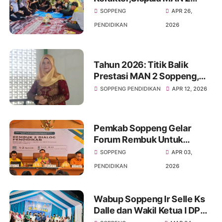
Soppeng Sukses Gelar
SOPPENG
APR 26,
Kemah Survival
PENDIDIKAN
2026
Tahun 2026: Titik Balik
Prestasi MAN 2 Soppeng,
Loloskan Siswa Terbanyak
SOPPENG PENDIDIKAN
APR 12, 2026
Sejak 3 Dekade
Pemkab Soppeng Gelar
Forum Rembuk Untuk
Menanggulangi
SOPPENG
APR 03,
Ketimpangan distribusi
PENDIDIKAN
2026
tenaga Pendidik
Wabup Soppeng Ir Selle Ks
Dalle dan Wakil Ketua I DPRD
Soppeng H.Naspiding Hadiri