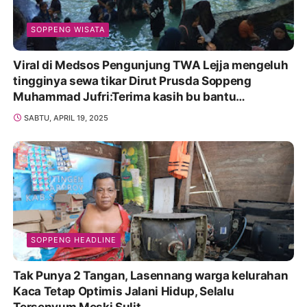
SOPPENG WISATA
Viral di Medsos Pengunjung TWA Lejja mengeluh
tingginya sewa tikar Dirut Prusda Soppeng
Muhammad Jufri:Terima kasih bu bantu
Promosikan
SABTU, APRIL 19, 2025
SOPPENG HEADLINE
Tak Punya 2 Tangan, Lasennang warga kelurahan
Kaca Tetap Optimis Jalani Hidup, Selalu
Tersenyum Meski Sulit