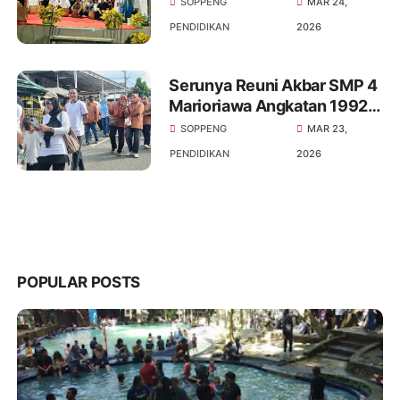
SOPPENG
MAR 24,
Acara Halal Bihalal SMP
PENDIDIKAN
2026
Negeri 4 Marioriawa
Serunya Reuni Akbar SMP 4
Marioriawa Angkatan 1992-
2022 Gerak jalan
SOPPENG
MAR 23,
sehat,Senam dan
PENDIDIKAN
2026
menghadirkan Comonitas
Patrols
POPULAR POSTS