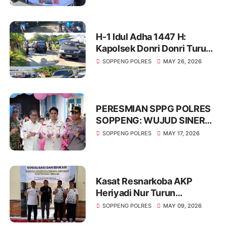
H-1 Idul Adha 1447 H:
Kapolsek Donri Donri Turun
Langsung Amankan Pasar
SOPPENG POLRES
MAY 26, 2026
Tajuncu, Cegah Kejahatan
dan Atur Kelancaran Lalu
Lintas
PERESMIAN SPPG POLRES
SOPPENG: WUJUD SINERGI
KUAT DUKUNG KETAHANAN
SOPPENG POLRES
MAY 17, 2026
PANGAN NASIONAL
Kasat Resnarkoba AKP
Heriyadi Nur Turun
Langsung Edukasi Bahaya
SOPPENG POLRES
MAY 09, 2026
Narkoba di Rutan Soppeng