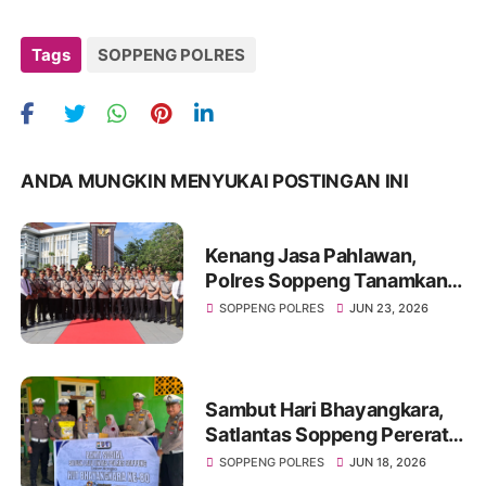
Tags
SOPPENG POLRES
ANDA MUNGKIN MENYUKAI POSTINGAN INI
Kenang Jasa Pahlawan,
Polres Soppeng Tanamkan
Semangat Pengabdian di
SOPPENG POLRES
JUN 23, 2026
Hari Bhayangkara ke-80
Sambut Hari Bhayangkara,
Satlantas Soppeng Pererat
Silaturahmi Lewat Berbagi
SOPPENG POLRES
JUN 18, 2026