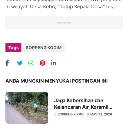
di wilayah Desa Kebo, "Tutup Kepala Desa".(rls)
Tags
SOPPENG KODIM
ANDA MUNGKIN MENYUKAI POSTINGAN INI
Jaga Kebersihan dan
Kelancaran Air, Koramil
Marioriawa dan Warga
SOPPENG KODIM
MAY 22, 2026
Limpomajang Gelar Karya
Bakti Rutin