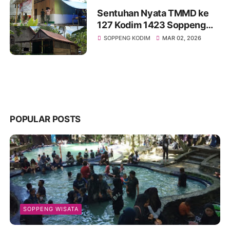
Sentuhan Nyata TMMD ke
127 Kodim 1423 Soppeng
Wujudkan Impian Hunian
SOPPENG KODIM
MAR 02, 2026
Layak bagi Warga Kurang
Mampu di Dusun Lenrang
POPULAR POSTS
SOPPENG WISATA