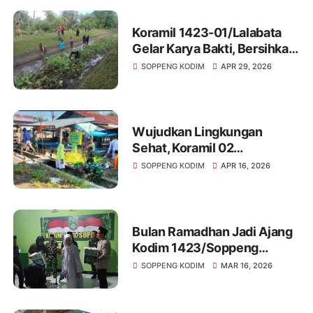
Koramil 1423-01/Lalabata
Gelar Karya Bakti, Bersihkan
Saluran Irigasi Di
SOPPENG KODIM
APR 29, 2026
Lingkungan Maccope
Wujudkan Lingkungan
Sehat, Koramil 02
Marioriawa Gelar Karya Bakti
SOPPENG KODIM
APR 16, 2026
Bersihkan Pasar Welonge
Bulan Ramadhan Jadi Ajang
Kodim 1423/Soppeng
Silaturahmi dengan Insan
SOPPENG KODIM
MAR 16, 2026
Pers Lewat Bukber