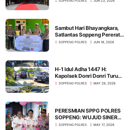
SOPPENG POLRES
JUN 23, 2026
Hari Bhayangkara ke-80
Sambut Hari Bhayangkara,
Satlantas Soppeng Pererat
Silaturahmi Lewat Berbagi
SOPPENG POLRES
JUN 18, 2026
H-1 Idul Adha 1447 H:
Kapolsek Donri Donri Turun
Langsung Amankan Pasar
SOPPENG POLRES
MAY 26, 2026
Tajuncu, Cegah Kejahatan
dan Atur Kelancaran Lalu
Lintas
PERESMIAN SPPG POLRES
SOPPENG: WUJUD SINERGI
KUAT DUKUNG KETAHANAN
SOPPENG POLRES
MAY 17, 2026