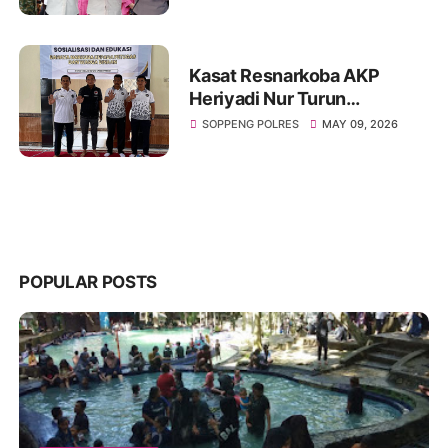
PANGAN NASIONAL
Kasat Resnarkoba AKP
Heriyadi Nur Turun
Langsung Edukasi Bahaya
SOPPENG POLRES
MAY 09, 2026
Narkoba di Rutan Soppeng
POPULAR POSTS