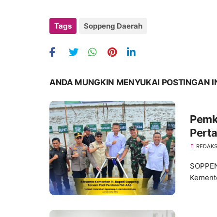
Tags
Soppeng Daerah
ANDA MUNGKIN MENYUKAI POSTINGAN I
Pemk
Perta
Mode
REDAKS
Dilu
SOPPEN
Kemente