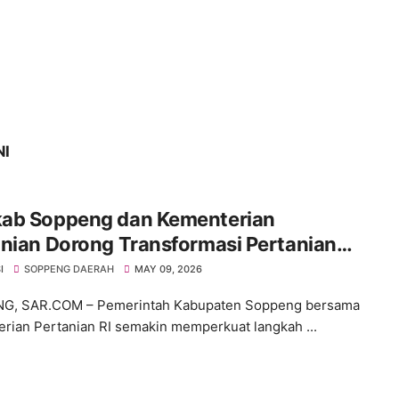
NI
ab Soppeng dan Kementerian
nian Dorong Transformasi Pertanian
rn, Tanam Perdana PM-AAS
I
SOPPENG DAERAH
MAY 09, 2026
ncurkan di Apanan
G, SAR.COM – Pemerintah Kabupaten Soppeng bersama
rian Pertanian RI semakin memperkuat langkah ...