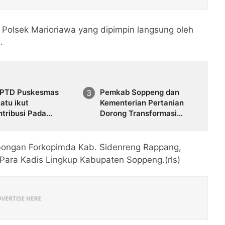
 Polsek Marioriawa yang dipimpin langsung oleh
.
UPTD Puskesmas
Pemkab Soppeng dan
atu ikut
Kementerian Pertanian
tribusi Pada
Dorong Transformasi
ngunan Jembatan
Pertanian Modern, Tanam
Perdana PM-AAS
Diluncurkan di Apanan
ombongan Forkopimda Kab. Sidenreng Rappang,
 Para Kadis Lingkup Kabupaten Soppeng.(rls)