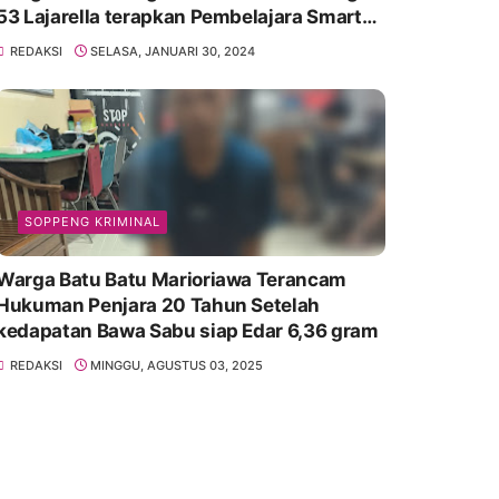
53 Lajarella terapkan Pembelajara Smart
Class Device
REDAKSI
SELASA, JANUARI 30, 2024
SOPPENG KRIMINAL
Warga Batu Batu Marioriawa Terancam
Hukuman Penjara 20 Tahun Setelah
kedapatan Bawa Sabu siap Edar 6,36 gram
REDAKSI
MINGGU, AGUSTUS 03, 2025