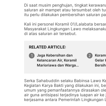
Di saat musim penghujan, tingkat kerawana
saluran air mampet atau tersumbat oleh t
itu perlu dilakukan pembersihan saluran par
Kali ini personel Koramil 01/Lalabata ber
Masyarakat Lingkungan Lawo melaksanak
di atas saluran air tersebut.
RELATED ARTICLE
Jaga Kebersihan dan
Koram
Kelancaran Air, Koramil
Gelar 
Marioriawa dan Warga
Bersih
Limpomajang Gelar Karya
Di Li
Bakti Rutin
Serka Sahabuddin selaku Babinsa Lawo K
Kegiatan Karya Bakti yang dilakukan ini, b
umum yang pemanfaatannya dirasakan ole
air guna antisipasi terjadinya luapan air ke
kerjasama antara Pemerintah Lingkungan 