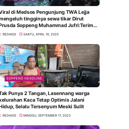
Viral di Medsos Pengunjung TWA Lejja
mengeluh tingginya sewa tikar Dirut
Prusda Soppeng Muhammad Jufri:Terima
kasih bu bantu Promosikan
REDAKSI
SABTU, APRIL 19, 2025
SOPPENG HEADLINE
Tak Punya 2 Tangan, Lasennang warga
kelurahan Kaca Tetap Optimis Jalani
Hidup, Selalu Tersenyum Meski Sulit
REDAKSI
MINGGU, SEPTEMBER 17, 2023