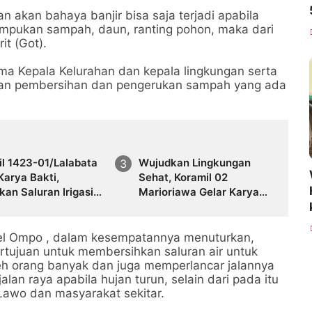
n akan bahaya banjir bisa saja terjadi apabila
umpukan sampah, daun, ranting pohon, maka dari
it (Got).
sama Kepala Kelurahan dan kepala lingkungan serta
an pembersihan dan pengerukan sampah yang ada
il 1423-01/Lalabata
Wujudkan Lingkungan
Karya Bakti,
Sehat, Koramil 02
kan Saluran Irigasi
Marioriawa Gelar Karya
ngkungan Maccope
Bakti Bersihkan Pasar
Welonge
el Ompo , dalam kesempatannya menuturkan,
ertujuan untuk membersihkan saluran air untuk
h orang banyak dan juga memperlancar jalannya
 jalan raya apabila hujan turun, selain dari pada itu
Lawo dan masyarakat sekitar.