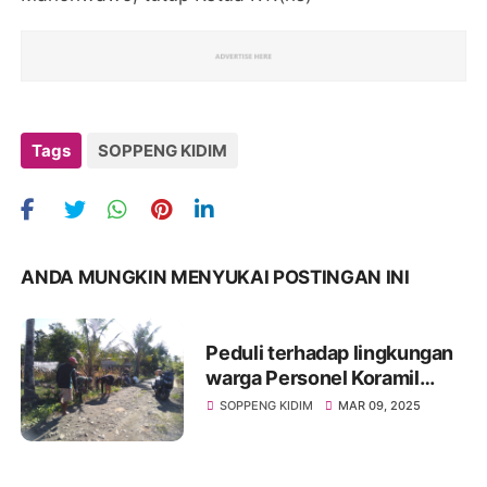
Tags
SOPPENG KIDIM
ANDA MUNGKIN MENYUKAI POSTINGAN INI
Peduli terhadap lingkungan
warga Personel Koramil
1423-05 Marioriwawo Gelar
SOPPENG KIDIM
MAR 09, 2025
Kegiatan kerja Bakti