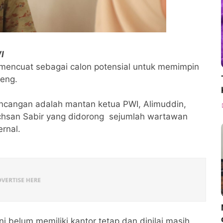
I
mencuat sebagai calon potensial untuk memimpin
peng.
incangan adalah mantan ketua PWI, Alimuddin,
Ichsan Sabir yang didorong sejumlah wartawan
ternal.
i belum memiliki kantor tetap dan dinilai masih