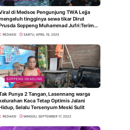
Viral di Medsos Pengunjung TWA Lejja
mengeluh tingginya sewa tikar Dirut
Prusda Soppeng Muhammad Jufri:Terima
kasih bu bantu Promosikan
REDAKSI
SABTU, APRIL 19, 2025
SOPPENG HEADLINE
Tak Punya 2 Tangan, Lasennang warga
kelurahan Kaca Tetap Optimis Jalani
Hidup, Selalu Tersenyum Meski Sulit
REDAKSI
MINGGU, SEPTEMBER 17, 2023