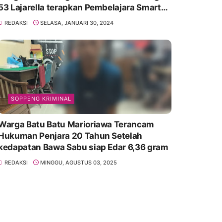
53 Lajarella terapkan Pembelajara Smart
Class Device
REDAKSI
SELASA, JANUARI 30, 2024
SOPPENG KRIMINAL
Warga Batu Batu Marioriawa Terancam
Hukuman Penjara 20 Tahun Setelah
kedapatan Bawa Sabu siap Edar 6,36 gram
REDAKSI
MINGGU, AGUSTUS 03, 2025