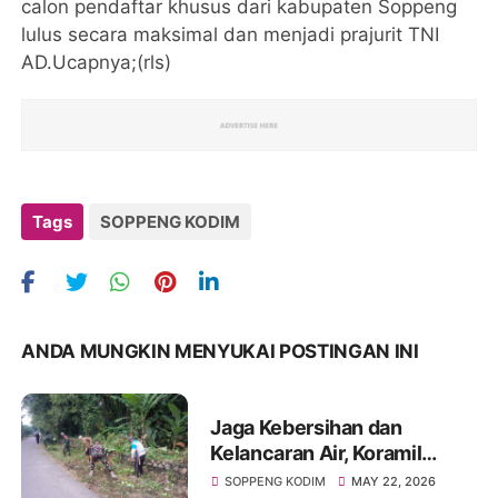
calon pendaftar khusus dari kabupaten Soppeng
lulus secara maksimal dan menjadi prajurit TNI
AD.Ucapnya;(rls)
Tags
SOPPENG KODIM
ANDA MUNGKIN MENYUKAI POSTINGAN INI
Jaga Kebersihan dan
Kelancaran Air, Koramil
Marioriawa dan Warga
SOPPENG KODIM
MAY 22, 2026