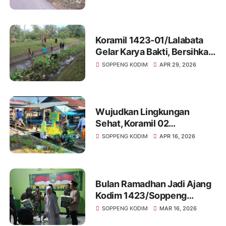
Limpomajang Gelar Karya
Bakti Rutin
Koramil 1423-01/Lalabata
Gelar Karya Bakti, Bersihkan
Saluran Irigasi Di
SOPPENG KODIM
APR 29, 2026
Lingkungan Maccope
Wujudkan Lingkungan
Sehat, Koramil 02
Marioriawa Gelar Karya Bakti
SOPPENG KODIM
APR 16, 2026
Bersihkan Pasar Welonge
Bulan Ramadhan Jadi Ajang
Kodim 1423/Soppeng
Silaturahmi dengan Insan
SOPPENG KODIM
MAR 16, 2026
Pers Lewat Bukber