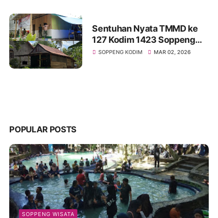
Sentuhan Nyata TMMD ke
127 Kodim 1423 Soppeng
Wujudkan Impian Hunian
SOPPENG KODIM
MAR 02, 2026
Layak bagi Warga Kurang
Mampu di Dusun Lenrang
POPULAR POSTS
SOPPENG WISATA