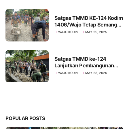
Temmabarang
Satgas TMMD KE-124 Kodim
1406/Wajo Tetap Semangat
Bangun Talud sudah Capai
WAJO KODIM
MAY 29, 2025
95% di Desa Temmabarang
Satgas TMMD ke-124
Lanjutkan Pembangunan
Talud Jalan di Desa
WAJO KODIM
MAY 28, 2025
Temmabarang, Wajo Meski
Terik Menyengat
POPULAR POSTS