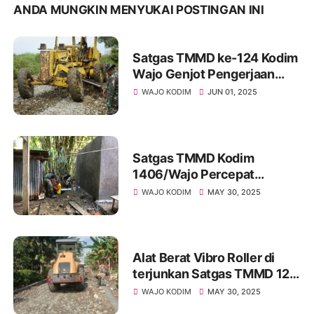
ANDA MUNGKIN MENYUKAI POSTINGAN INI
Satgas TMMD ke-124 Kodim
Wajo Genjot Pengerjaan
Jalan di Hari Libur
WAJO KODIM
JUN 01, 2025
Satgas TMMD Kodim
1406/Wajo Percepat
Pembangunan MCK di Desa
WAJO KODIM
MAY 30, 2025
Temmabarang
Alat Berat Vibro Roller di
terjunkan Satgas TMMD 124
Kodim 1406/Wajo Percepat
WAJO KODIM
MAY 30, 2025
Pemadatan Jalan di Desa