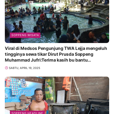
SOPPENG WISATA
Viral di Medsos Pengunjung TWA Lejja mengeluh
tingginya sewa tikar Dirut Prusda Soppeng
Muhammad Jufri:Terima kasih bu bantu
Promosikan
SABTU, APRIL 19, 2025
SOPPENG HEADLINE