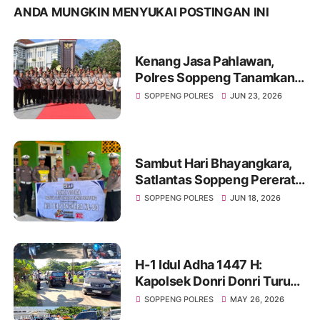
ANDA MUNGKIN MENYUKAI POSTINGAN INI
Kenang Jasa Pahlawan,
Polres Soppeng Tanamkan
Semangat Pengabdian di
SOPPENG POLRES
JUN 23, 2026
Hari Bhayangkara ke-80
Sambut Hari Bhayangkara,
Satlantas Soppeng Pererat
Silaturahmi Lewat Berbagi
SOPPENG POLRES
JUN 18, 2026
H-1 Idul Adha 1447 H:
Kapolsek Donri Donri Turun
Langsung Amankan Pasar
SOPPENG POLRES
MAY 26, 2026
Tajuncu, Cegah Kejahatan