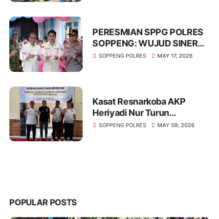
dan Atur Kelancaran Lalu
Lintas
PERESMIAN SPPG POLRES
SOPPENG: WUJUD SINERGI
KUAT DUKUNG KETAHANAN
SOPPENG POLRES
MAY 17, 2026
PANGAN NASIONAL
Kasat Resnarkoba AKP
Heriyadi Nur Turun
Langsung Edukasi Bahaya
SOPPENG POLRES
MAY 09, 2026
Narkoba di Rutan Soppeng
POPULAR POSTS