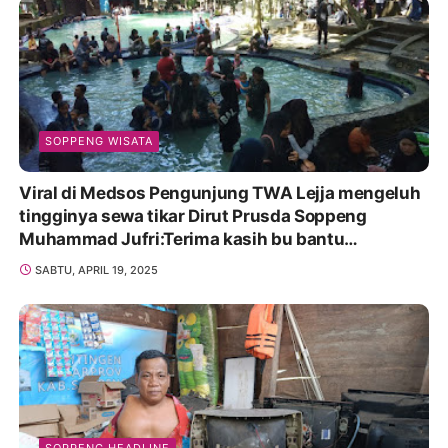
SOPPENG WISATA
Viral di Medsos Pengunjung TWA Lejja mengeluh
tingginya sewa tikar Dirut Prusda Soppeng
Muhammad Jufri:Terima kasih bu bantu
Promosikan
SABTU, APRIL 19, 2025
SOPPENG HEADLINE